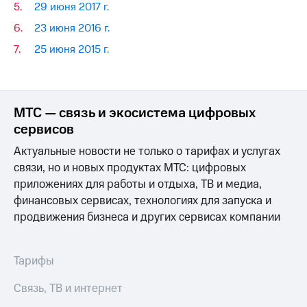
29 июня 2017 г.
Достижения
23 июня 2016 г.
Интервью
25 июня 2015 г.
Финансовая
отчетность
МТС — связь и экосистема цифровых
Контакты
сервисов
Новости
Актуальные новости не только о тарифах и услугах
в
регионе
связи, но и новых продуктах МТС: цифровых
приложениях для работы и отдыха, ТВ и медиа,
м и акционерам
финансовых сервисах, технологиях для запуска и
Корпоративное
продвижения бизнеса и других сервисах компании
управление
Корпоративный
секретарь
Тарифы
Раскрытие
информации
Связь, ТВ и интернет
Информация