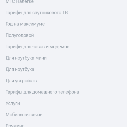
МТС Налегке
Рынок
облигаций
Тарифы для спутникового ТВ
Описание
Год на максимуме
Еврооблигации-2023
Уведомление
Полугодовой
о
погашении
Тарифы для часов и модемов
именных
облигаций
Другое
Для ноутбука мини
Регистратор
Для ноутбука
Реквизиты
Контакты
Для устройств
йчивое развитие
и деловая этика
Тарифы для домашнего телефона
На главную
Услуги
Мобильная связь
Роуминг