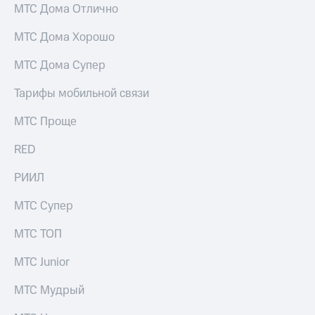
акционерам
МТС Дома Отлично
Документы
ПАО
МТС Дома Хорошо
"МТС"
Собрания
МТС Дома Супер
акционеров
Личный
Тарифы мобильной связи
кабинет
акционера
МТС Проще
Акционерный
капитал
RED
Контроль
и
аудит
РИИЛ
Рынок
акций
МТС Супер
Описание
МТС ТОП
Программа
приобретения
МТС Junior
Порядок
выкупа
МТС Мудрый
акций
Дивиденды