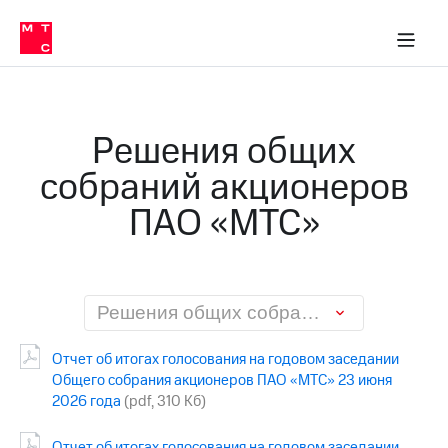
О
сторам и акционерам
Комплаенс и деловая этика
Устойчивое развитие
Медиа-центр
О МТС
О МТС
На главную
компании
О
компании
Стратегия
Стратегия
Карьера
Решения общих
в МТС
Карьера
в МТС
собраний акционеров
Пресс-
релизы
История
ПАО «МТС»
компании
МТС
о технологиях
Правовая
информация
Контакты
Решения общих собраний акционеров ПАО «МТС»
Медиа-центр
Отчет об итогах голосования на годовом заседании
Пресс-
Общего собрания акционеров ПАО «МТС» 23 июня
релизы
2026 года
(pdf, 310 Кб)
МТС
о технологиях
Отчет об итогах голосования на годовом заседании