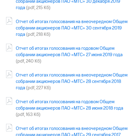
собрании акционеров ПАО «МТС» 30 декабря 2019
Рынок
года
(pdf, 215 Кб)
облигаций
Описание
Отчет об итогах голосования на внеочередном Общем
Еврооблигации-2023
собрании акционеров ПАО «МТС» 30 сентября 2019
Уведомление
года
(pdf, 218 Кб)
о
погашении
Отчет об итогах голосования на годовом Общем
именных
собрании акционеров ПАО «МТС» 27 июня 2019 года
облигаций
(pdf, 240 Кб)
Другое
Регистратор
Отчет об итогах голосования на внеочередном Общем
Реквизиты
собрании акционеров ПАО «МТС» 28 сентября 2018
Контакты
года
(pdf, 227 Кб)
йчивое развитие
и деловая этика
Отчет об итогах голосования на годовом Общем
На главную
собрании акционеров ПАО «МТС» 28 июня 2018 года
(pdf, 163 Кб)
Отчет об итогах голосования на внеочередном Общем
собрании акционеров ПАО «МТС» 29 сентября 2017