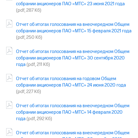
акционерам
собрании акционеров ПАО «МТС» 23 июня 2021 года
Документы
(pdf, 287 Кб)
ПАО
"МТС"
Отчет об итогах голосования на внеочередном Общем
Собрания
акционеров
собрании акционеров ПАО «МТС» 15 февраля 2021 года
Личный
(pdf, 250 Кб)
кабинет
акционера
Отчет об итогах голосования на внеочередном Общем
Акционерный
собрании акционеров ПАО «МТС» 30 сентября 2020
капитал
года
(pdf, 211 Кб)
Контроль
и
аудит
Отчет об итогах голосования на годовом Общем
Рынок
собрании акционеров ПАО «МТС» 24 июня 2020 года
акций
(pdf, 227 Кб)
Описание
Отчет об итогах голосования на внеочередном Общем
Программа
собрании акционеров ПАО «МТС» 14 февраля 2020
приобретения
Порядок
года
(pdf, 292 Кб)
выкупа
акций
Отчет об итогах голосования на внеочередном Общем
Дивиденды