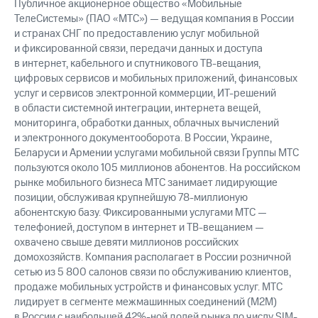
Публичное акционерное общество «Мобильные
ТелеСистемы» (ПАО «МТС») — ведущая компания в России
и странах СНГ по предоставлению услуг мобильной
и фиксированной связи, передачи данных и доступа
в интернет, кабельного и спутникового ТВ-вещания,
цифровых сервисов и мобильных приложений, финансовых
услуг и сервисов электронной коммерции, ИТ-решений
в области системной интеграции, интернета вещей,
мониторинга, обработки данных, облачных вычислений
и электронного документооборота. В России, Украине,
Беларуси и Армении услугами мобильной связи Группы МТС
пользуются около 105 миллионов абонентов. На российском
рынке мобильного бизнеса МТС занимает лидирующие
позиции, обслуживая крупнейшую 78-миллионую
абонентскую базу. Фиксированными услугами МТС —
телефонией, доступом в интернет и ТВ-вещанием —
охвачено свыше девяти миллионов российских
домохозяйств. Компания располагает в России розничной
сетью из 5 800 салонов связи по обслуживанию клиентов,
продаже мобильных устройств и финансовых услуг. МТС
лидирует в сегменте межмашинных соединений (М2М)
в России c наибольшей 42%-ной долей рынка по числу SIM-