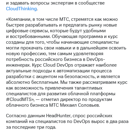
и задавать вопросы экспертам в сообществе
Рынок
CloudThinking
.
облигаций
«Компании, в том числе МТС, стремятся как можно
Описание
быстрее разрабатывать и предлагать рынку новые
Еврооблигации-2023
цифровые сервисы, которые будут удобными
Уведомление
и востребованными. Обучающая программа и курс
о
созданы для того, чтобы начинающие специалисты
погашении
могли прокачать свои навыки и в дальнейшем освоить
именных
новую профессию, тем самым удовлетворяя
облигаций
потребность российского бизнеса в DevOps-
Другое
инженерах. Курс Cloud DevOps отражает наиболее
актуальные подходы к автоматизации процесса
Регистратор
разработки с акцентом на безопасность, и является
Реквизиты
абсолютно бесплатным. Мы также рассматриваем курс
Контакты
как возможность привлечения талантливых
йчивое развитие
специалистов для развития облачной платформы
и деловая этика
#CloudMTS», — отметил директор по продуктам
На главную
облачного бизнеса МТС Михаил Соловьев.
Согласно данным HeadHunter, спрос российских
компаний на специалистов по DevOps вырос в два раза
за последние три года.