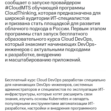
сообщает о запуске провайдером
#CloudMTS обучающей программы
Достижения
CloudThinking, которая предназначена для
Интервью
широкой аудитории ИТ-специалистов
и призвана стать площадкой для развития
Финансовая
облачного подхода в России. Первым этапом
отчетность
программы стал запуск бесплатного
образовательного курса Cloud DevOps,
Контакты
который знакомит начинающих DevOps-
инженеров с актуальными подходами
Новости
к разработке, внедрению
в
и масштабированию приложений.
регионе
м и акционерам
Корпоративное
управление
Бесплатный курс Cloud DevOps разработан специально
для начинающих DevOps-инженеров, системных
Корпоративный
администраторов и специалистов по эксплуатации ИТ-
секретарь
инфраструктуры, которые хотят расширить свои
Раскрытие
знания, изучить основы Kubernetes и овладеть
информации
популярными инструментами автоматизации ИТ-
Информация
разработки, настройки и внедрения программного