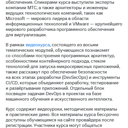
акционерам
обеспечения. Спикерами курса выступили эксперты
Документы
компании МТС, а также архитекторы и инженеры
ПАО
ведущих технологических компаний, таких как
"МТС"
Microsoft — мирового лидера в области
Собрания
информационных технологий и VMware — крупнейшего
акционеров
мирового разработчика программного обеспечения
Личный
для виртуализации.
кабинет
акционера
В рамках
видеокурса
, состоящего из восьми
Акционерный
тематических модулей, обучающихся познакомят
капитал
со способами построения программных архитектур,
Контроль
особенностями контейнерного подхода, стеком
и
технологий для запуска микросервисных приложений,
аудит
также расскажут про обеспечение безопасности
Рынок
на всех этапах разработки (DevSecOps) и инструменты
акций
CI/CD, которые объединяют разработку, тестирование
и развёртывание приложений. Отдельный блок
Описание
посвящен задачам DevOps в проектах на базе
Программа
машинного обучения и искусственного интеллекта.
приобретения
Курс содержит видеоуроки, методические материалы
Порядок
и практические демо. Все материалы курса бессрочно
выкупа
доступны обучающимся на сайте провайдера после
акций
регистрации. Участники курса могут общаться
Дивиденды