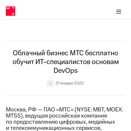
О
сторам и акционерам
Комплаенс и деловая этика
Устойчивое развитие
Медиа-центр
О МТС
О МТС
На главную
компании
О
компании
Стратегия
Стратегия
Все Новости
Карьера
в МТС
Карьера
в МТС
Пресс-
Облачный бизнес МТС бесплатно
релизы
История
обучит ИТ-специалистов основам
компании
МТС
DevOps
о технологиях
Правовая
информация
21 января 2022
Контакты
Медиа-центр
Пресс-
Москва, РФ — ПАО «МТС» (NYSE: MBT, MOEX:
релизы
MTSS), ведущая российская компания
по предоставлению цифровых, медийных
МТС
и телекоммуникационных сервисов,
о технологиях