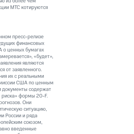
ью из более чем
кции МТС котируются
анном пресс-релизе
будущих финансовых
А о ценных бумагах
амеревается», «будет»,
заявления являются
я от заявленного.
ния их с реальными
омиссии США по ценным
ти документы содержат
 риска» формы 20-F.
рогнозов. Они
итическую ситуацию,
и России и ряда
ропейским союзом,
авно введенные