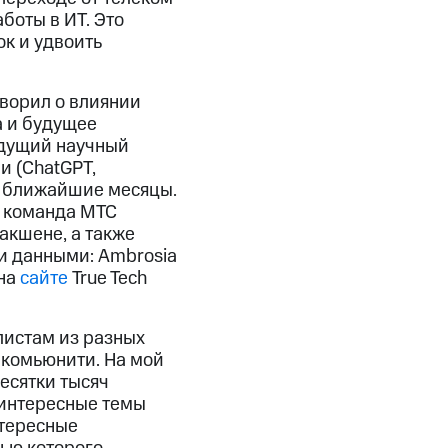
боты в ИТ. Это
ок и удвоить
ворил о влиянии
а и будущее
едущий научный
и (ChatGPT,
 в ближайшие месяцы.
да команда МТС
акшене, а также
и данными: Ambrosia
 на
сайте
True Tech
листам из разных
-комьюнити. На мой
есятки тысяч
 интересные темы
нтересные