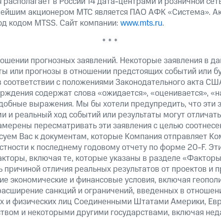
 располагает в России 14 дата-центрами и розничной сет
нейшим акционером МТС является ПАО АФК «Система». А
од кодом MTSS. Сайт компании:
www.mts.ru
.
* * *
ошении прогнозных заявлений. Некоторые заявления в д
ты или прогнозы в отношении предстоящих событий или 
в соответствии с положениями Законодательного акта СШ
верждения содержат слова «ожидается», «оценивается», «н
добные выражения. Мы бы хотели предупредить, что эти 
 и реальный ход событий или результаты могут отличатьс
амерены пересматривать эти заявления с целью соотнесе
суем Вас к документам, которые Компания отправляет К
стности к последнему годовому отчету по форме 20-F. Э
кторы, включая те, которые указаны в разделе «Факторы
 причиной отличия реальных результатов от проектов и п
щие экономические и финансовые условия, включая геопол
расширение санкций и ограничений, введенных в отношени
х и физических лиц Соединенными Штатами Америки, Ев
вом и некоторыми другими государствами, включая нед