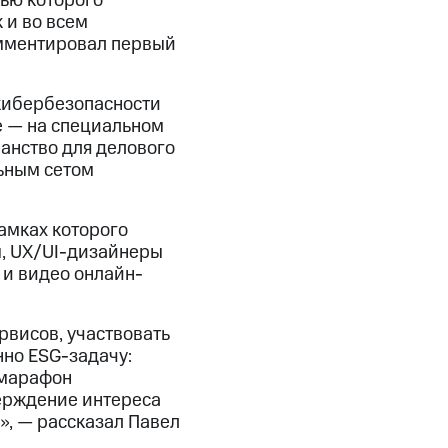
щью которого
 и во всем
омментировал первый
 кибербезопасности
е — на специальном
ранство для делового
ьным сетом
рамках которого
ы, UX/UI-дизайнеры
и видео онлайн-
рвисов, участвовать
нно ESG-задачу:
 марафон
верждение интереса
», — рассказал Павел