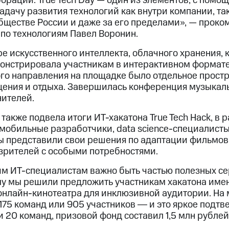
орации. True Tech Day — один из элементов, с помо
дачу развития технологий как внутри компании, так
бществе России и даже за его пределами», — прок
по технологиям Павел Воронин.
е искусственного интеллекта, облачного хранения,
онстрировала участникам в интерактивном формат
ого направления на площадке было отдельное прост
ения и отдыха. Завершилась конференция музыкал
нителей.
акже подвела итоги ИТ-хакатона True Tech Hack, в 
и мобильные разработчики, data science-специалист
 представили свои решения по адаптации фильмов 
 зрителей с особыми потребностями.
им ИТ-специалистам важно быть частью полезных се
ому мы решили предложить участникам хакатона име
онлайн-кинотеатра для инклюзивной аудитории. На
175 команд или 905 участников ― и это яркое подт
и 20 команд, призовой фонд составил 1,5 млн рублей