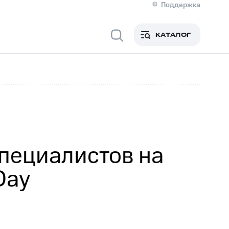
Поддержка
О МТС
кты
КАТАЛОГ
Медиа-центр
кты
Новости в регионе
Инвесторам и акционерам
ция акционерам
Документы
роль и аудит
Рынок акций
й
Описание
р
Реквизиты
Контакты
Устойчивое развитие
Комплаенс и деловая этика
На главную
пециалистов на
Day