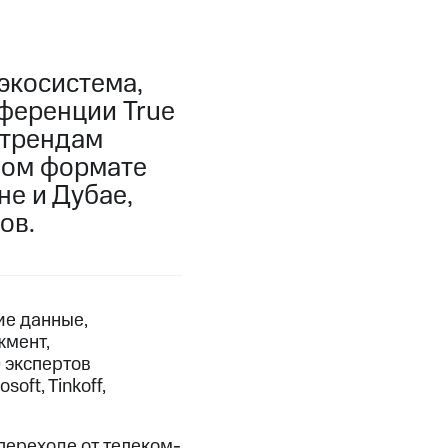
экосистема,
ференции True
 трендам
ном формате
не и Дубае,
ов.
ие данные,
жмент,
 экспертов
oft, Tinkoff,
переходе от телеком-