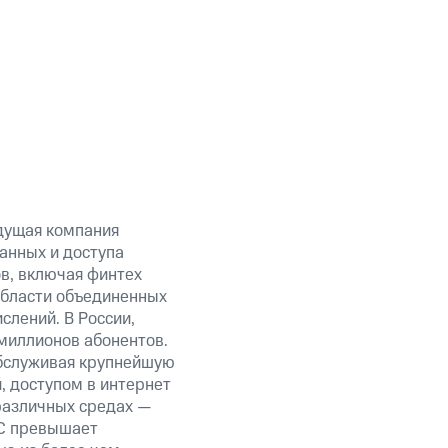
дущая компания
анных и доступа
ов, включая финтех
области объединенных
слений. В России,
миллионов абонентов.
обслуживая крупнейшую
 доступом в интернет
 различных средах —
ТС превышает