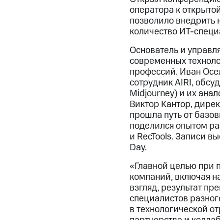
оператора к открытой
позволило внедрить н
количество ИТ-специ
Основатель и управл
современных технолог
профессий. Иван Осе
сотрудник AIRI, обсу
Midjourney) и их ана
Виктор Кантор, дирек
прошла путь от базо
поделился опытом ра
и RecTools. Записи в
Day.
«Главной целью при 
компаний, включая н
взгляд, результат п
специалистов разног
в технологической от