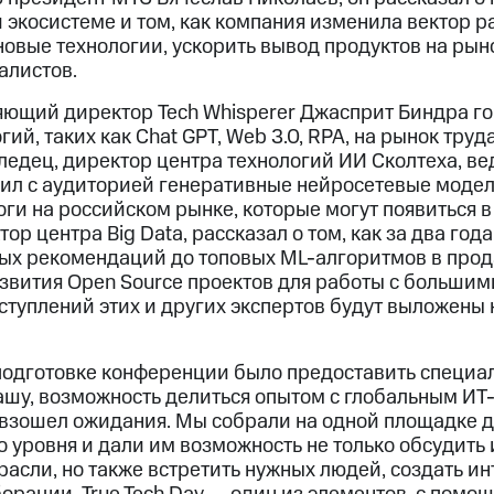
 экосистеме и том, как компания изменила вектор ра
овые технологии, ускорить вывод продуктов на рын
алистов.
яющий директор Tech Whisperer Джасприт Биндра го
ий, таких как Chat GPT, Web 3.0, RPA, на рынок труд
ледец, директор центра технологий ИИ Сколтеха, в
дил с аудиторией генеративные нейросетевые модел
логи на российском рынке, которые могут появиться
тор центра Big Data, рассказал о том, как за два го
вых рекомендаций до топовых ML-алгоритмов в прод
звития Open Source проектов для работы с большим
ыступлений этих и других экспертов будут выложены
подготовке конференции было предоставить специа
ашу, возможность делиться опытом с глобальным ИТ
ревзошел ожидания. Мы собрали на одной площадке д
о уровня и дали им возможность не только обсудить
расли, но также встретить нужных людей, создать и