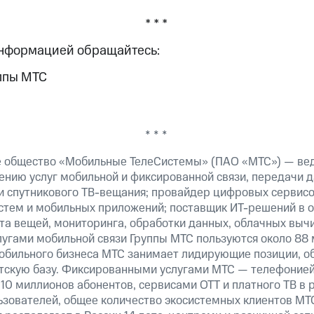
* * *
информацией обращайтесь:
ппы МТС
* * *
е общество «Мобильные ТелеСистемы» (ПАО «МТС») — ве
ению услуг мобильной и фиксированной связи, передачи д
 и спутникового ТВ-вещания; провайдер цифровых сервис
истем и мобильных приложений; поставщик ИТ-решений в 
а вещей, мониторинга, обработки данных, облачных вычи
лугами мобильной связи Группы МТС пользуются около 88 
обильного бизнеса МТС занимает лидирующие позиции, 
скую базу. Фиксированными услугами МТС — телефонией,
10 миллионов абонентов, сервисами OTT и платного ТВ в
льзователей, общее количество экосистемных клиентов М