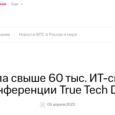
ании
Еще
ТС
Пресс-релизы
МТС о технологиях
ТС
История компании
Правовая информация
Конта
стижения
Интервью
Финансовая отчетность
Конта
пании
Новости МТС в России и мире
тивный секретарь
Раскрытие информации
Информа
ный кабинет акционера
Акционерный капитал
Конт
Порядок выкупа акций
Дивиденды
Рынок облигаци
 погашении именных облигаций
Другое
Регистрато
а свыше 60 тыс. ИТ-с
нференции True Tech 
05 апреля 2023