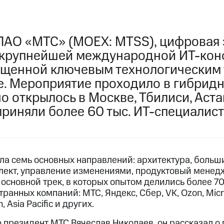
ПАО «МТС» (MOEX: MTSS), цифровая 
 крупнейшей международной ИТ-кон
вященной ключевым технологическим
ре. Мероприятие проходило в гибрид
 открылось в Москве, Тбилиси, Аста
приняли более 60 тыс. ИТ-специалист
а семь основных направлений: архитектура, больш
лект, управление изменениями, продуктовый менед
основной трек, в которых опытом делились более 70
ранных компаний: МТС, Яндекс, Сбер, VK, Ozon, Micros
 Asia Pacific и других.
президент МТС Вячеслав Николаев, он рассказал о 