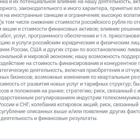
ка и их потенциальное влияние на нашу деятельность, акт
рного, законодательного и иного характера, принятые в
я на иностранные санкции и ограничения; высокую волати
(в том числе снижение стоимости российского рубля по о
 и акции и стоимости финансовых активов; влияние решен
абот, услуг, программного обеспечения и т.п. приостанови
кцию и услуги российским юридическим и физическим лиц
амм России, США и других стран по восстановлению ликв
ональной и мировой экономик; нашу возможность поддер
здействие на стоимость финансирования и конкурентное 
атегическую деятельность, включая приобретения и отчуж
ных бизнесов; возможные изменения по квартальным резу
симость от развития новых услуг и тарифных структур; б
сов и положения на рынке; стратегию; риск, связанный с
ударственным регулированием индустрии телекоммуникац
России и СНГ; колебания котировок акций; риск, связанны
сугубление описанных выше и/или появление других факт
 деятельность и финансовые результаты.