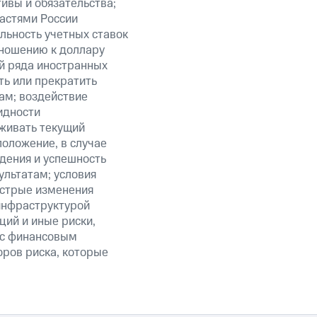
ивы и обязательства;
ластями России
льность учетных ставок
тношению к доллару
ий ряда иностранных
ть или прекратить
ам; воздействие
идности
живать текущий
положение, в случае
дения и успешность
льтатам; условия
ыстрые изменения
 инфраструктурой
ий и иные риски,
й с финансовым
оров риска, которые