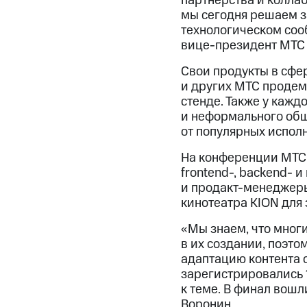
партнерства и коллаб
мы сегодня решаем за
технологическом соо
вице-президент МТС 
Свои продукты в сфер
и других МТС продем
стенде. Также у кажд
и неформального общ
от популярных испол
На конференции МТС т
frontend-, backend- 
и продакт-менеджеры
кинотеатра KION для
«Мы знаем, что мног
в их создании, поэт
адаптацию контента 
зарегистрировались 
к теме. В финал вошл
Воронин.