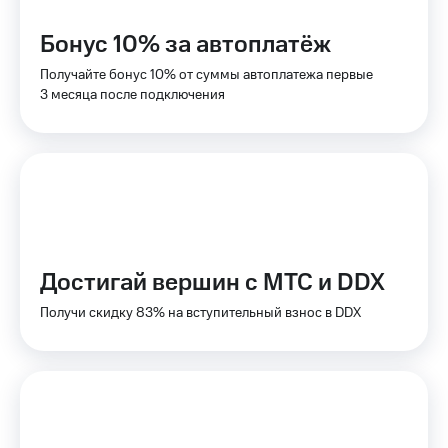
доступ
висы и подписки
к геолокации
Бонус 10% за автоплатёж
МТС
Сертификаты
Premium
Получайте бонус 10% от суммы автоплатежа первые
безопасности
3 месяца после подключения
Подписка
Всё
на гигабайты
интернета,
под
фильмы,
рукой
музыка
в Мой МТС
и многое
другое
Посмотрите,
что
Семейная
полезного
Достигай вершин с МТС и DDX
группа
есть
в нашем
Получи скидку 83% на вступительный взнос в DDX
Скидка
приложении
на тарифы,
общие
КИОН
подписки
и услуги,
КИОН
доступ
Музыка
к геолокации