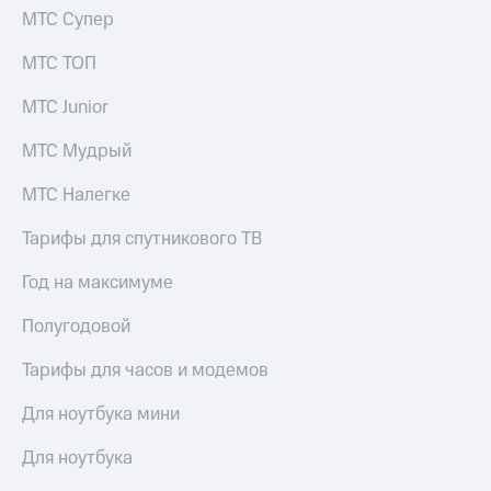
Пополнить
МТС Супер
номер
МТС
МТС ТОП
Настройки
МТС Junior
автоплатежа
МТС Мудрый
Пополнить
номер
МТС Налегке
другого
оператора
Тарифы для спутникового ТВ
Оплата
Год на максимуме
интернета
и
Полугодовой
ТВ
Переводы
Тарифы для часов и модемов
с
телефона
Для ноутбука мини
на карту
Для ноутбука
МТС Pay