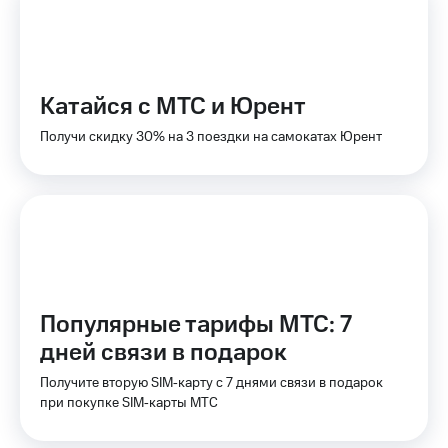
на связь
Роуминг
Тарифы
RED,
Семейная
РИИЛ
Катайся с МТС и Юрент
группа
и МТС
Супер
Получи скидку 30% на 3 поездки на самокатах Юрент
Заказать
дешевле
SIM-
при
карту
оплате
с карты
Оформить
МТС
eSIM
Деньги
SIM-
Выберите
карта
и подключите
Популярные тарифы МТС: 7
для
ТВ
иностранцев
с выгодным
дней связи в подарок
тарифом
Оформить
Получите вторую SIM‑карту с 7 днями связи в подарок
чистый
при покупке SIM‑карты МТС
Тарифы
номер