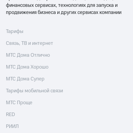
финансовых сервисах, технологиях для запуска и
Тарифы
Покупка
продвижения бизнеса и других сервисах компании
RED,
полисов
РИИЛ
онлайн
и МТС Супер
дешевле
Тарифы
Скидка 30%
при оплате
на связь
с карты
Связь, ТВ и интернет
МТС Деньги
С картой
МТС
МТС Дома Отлично
Обзоры
Деньги
товаров
МТС Дома Хорошо
МТС
Скидки
Накопления
МТС Дома Супер
до 40%
Откладывайте
на смартфоны
Тарифы мобильной связи
деньги
и получайте
при
МТС Проще
доход 15%
покупке
со связью
Платежи
RED
МТС
и
переводы
РИИЛ