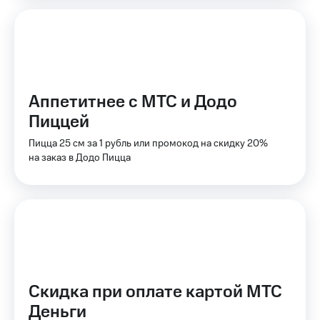
Интернет,
Выбрать
ТВ и телефон
красивый
для дома
номер
Заменить
Услуги
SIM-
карту
Личный
Аппетитнее с МТС и Додо
кабинет
Перейти
Пиццей
интернета
на
и
eSIM
Пицца 25 см за 1 рубль или промокод на скидку 20%
ТВ
на заказ в Додо Пицца
Личный
Для дома
кабинет
Выберите
спутникового
и подключите
ТВ
ТВ
Скачать
с выгодным
приложение
тарифом
Мой
МТС
Акции
Тарифы
Интернет,
Скидка при оплате картой МТС
ТВ и телефон
Деньги
Видеонаблюдение
для дома