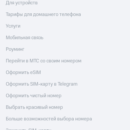
Для устройств
Оплата
по QR-
Тарифы для домашнего телефона
коду
за границей
Услуги
тернет-магазин
Мобильная связь
Смартфоны
Роуминг
Наушники
и
Перейти в МТС со своим номером
колонки
Оформить eSIM
Умные
часы
и
Оформить SIM-карту в Telegram
трекеры
Оформить чистый номер
Умный
дом
Выбрать красивый номер
Планшеты
Больше возможностей выбора номера
Акции