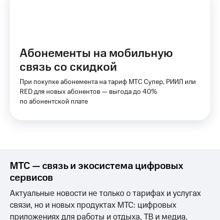
КИОН
Скидка 30%
Музыка
на связь
КИОН
С картой
Абонементы на мобильную
Строки
МТС
Деньги
связь со скидкой
Live
МТС
При покупке абонемента на тариф МТС Супер, РИИЛ или
Гудок
Накопления
RED для новых абонентов — выгода до 40%
по абонентской плате
Мой
Откладывайте
МТС
деньги
и получайте
Все
доход 15%
приложения
Акции
Финансы
Инвестиции
Условия
МТС — связь и экосистема цифровых
пополнения
сервисов
Получайте
доход
Скидка
Актуальные новости не только о тарифах и услугах
онлайн
30%
связи, но и новых продуктах МТС: цифровых
на связь
приложениях для работы и отдыха, ТВ и медиа,
Страхование