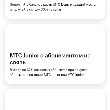
для дома
Пополняйте баланс с карты МТС Деньги каждый месяц
и получайте скидку 30% на связь
Услуги
149 ₽/
мес
Акции
МТС
Домашний
Premium
интернет
Подписка
Домашнее
на гигабайты
ТВ
интернета,
МТС Junior с абонементом на
фильмы,
Спутниковое
музыка
связь
ТВ
и многое
другое
Выгода до 67% для новых абонентов при покупке
Домашний
абонемента на тариф МТС Junior или МТС Junior+
телефон
Семейная
группа
Перейти
в МТС
Скидка
со своим
на тарифы,
номером
общие
подписки
Поддержка
и услуги,