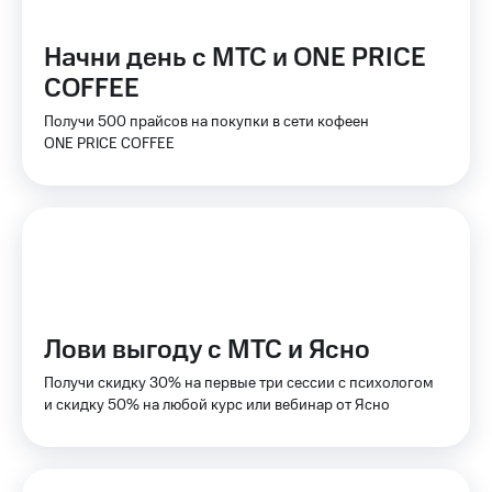
КИОН
Кино,
Строки
музыка,
Начни день с МТС и ONE PRICE
книги
Live
COFFEE
и не
только
Гудок
Получи 500 прайсов на покупки в сети кофеен
ONE PRICE COFFEE
Безопасность
Мой
МТС
Финансы
Все
Детям
приложения
и родителям
Инвестиции
Здоровье
и фитнес
Получайте
Лови выгоду с МТС и Ясно
доход
Приложения
онлайн
от МТС
Получи скидку 30% на первые три сессии с психологом
и скидку 50% на любой курс или вебинар от Ясно
Страхование
Акции
Покупка
Приложения
полисов
КИОН
онлайн