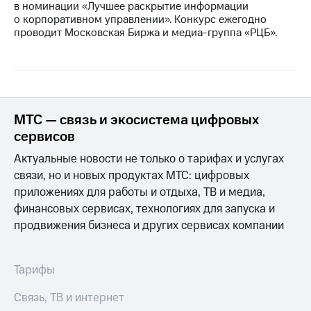
в номинации «Лучшее раскрытие информации
о корпоративном управлении». Конкурс ежегодно
Достижения
проводит Московская Биржа и медиа-группа «РЦБ».
Интервью
Финансовая
отчетность
Контакты
МТС — связь и экосистема цифровых
сервисов
Новости
в
Актуальные новости не только о тарифах и услугах
регионе
связи, но и новых продуктах МТС: цифровых
приложениях для работы и отдыха, ТВ и медиа,
м и акционерам
Корпоративное
финансовых сервисах, технологиях для запуска и
управление
продвижения бизнеса и других сервисах компании
Корпоративный
секретарь
Тарифы
Раскрытие
информации
Связь, ТВ и интернет
Информация