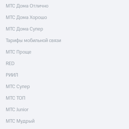
акционерам
МТС Дома Отлично
Документы
ПАО
МТС Дома Хорошо
"МТС"
Собрания
акционеров
МТС Дома Супер
Личный
кабинет
Тарифы мобильной связи
акционера
Акционерный
МТС Проще
капитал
Контроль
RED
и
аудит
РИИЛ
Рынок
акций
МТС Супер
Описание
МТС ТОП
Программа
приобретения
МТС Junior
Порядок
выкупа
МТС Мудрый
акций
Дивиденды