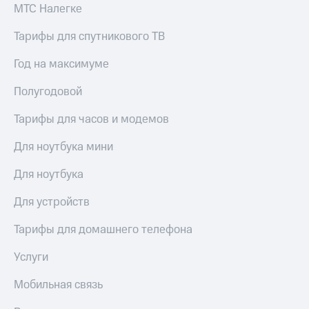
Рынок
МТС Налегке
облигаций
Тарифы для спутникового ТВ
Описание
Еврооблигации-2023
Год на максимуме
Уведомление
о
Полугодовой
погашении
именных
Тарифы для часов и модемов
облигаций
Другое
Для ноутбука мини
Регистратор
Для ноутбука
Реквизиты
Контакты
Для устройств
йчивое развитие
и деловая этика
Тарифы для домашнего телефона
На главную
Услуги
Мобильная связь