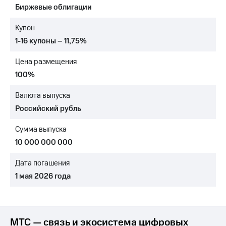
Биржевые облигации
Достижения
Купон
Интервью
1-16 купоны – 11,75%
Финансовая
Цена размещения
отчетность
100%
Контакты
Валюта выпуска
Новости
Российский рубль
в
регионе
Сумма выпуска
м и акционерам
10 000 000 000
Корпоративное
управление
Дата погашения
1 мая 2026 года
Корпоративный
секретарь
Раскрытие
информации
Информация
МТС — связь и экосистема цифровых