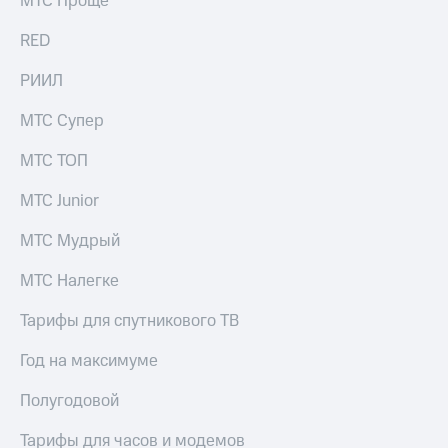
МТС Проще
Рынок
облигаций
RED
Описание
РИИЛ
Еврооблигации-2023
Уведомление
МТС Супер
о
погашении
МТС ТОП
именных
облигаций
МТС Junior
Другое
МТС Мудрый
Регистратор
Реквизиты
Контакты
МТС Налегке
йчивое развитие
и деловая этика
Тарифы для спутникового ТВ
На главную
Год на максимуме
Полугодовой
Тарифы для часов и модемов