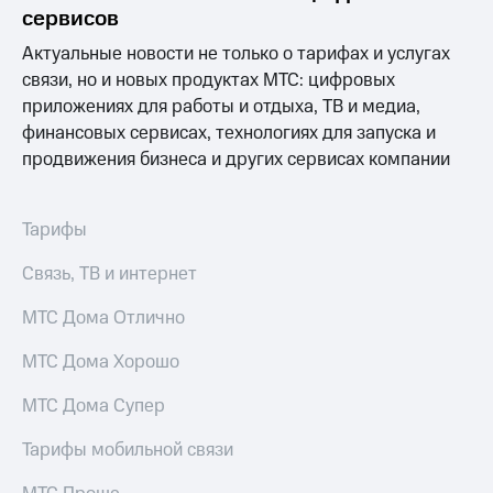
акционерам
сервисов
Документы
ПАО
Актуальные новости не только о тарифах и услугах
"МТС"
связи, но и новых продуктах МТС: цифровых
Собрания
приложениях для работы и отдыха, ТВ и медиа,
акционеров
Личный
финансовых сервисах, технологиях для запуска и
кабинет
продвижения бизнеса и других сервисах компании
акционера
Акционерный
капитал
Тарифы
Контроль
и
Связь, ТВ и интернет
аудит
Рынок
МТС Дома Отлично
акций
Описание
МТС Дома Хорошо
Программа
приобретения
МТС Дома Супер
Порядок
выкупа
Тарифы мобильной связи
акций
Дивиденды