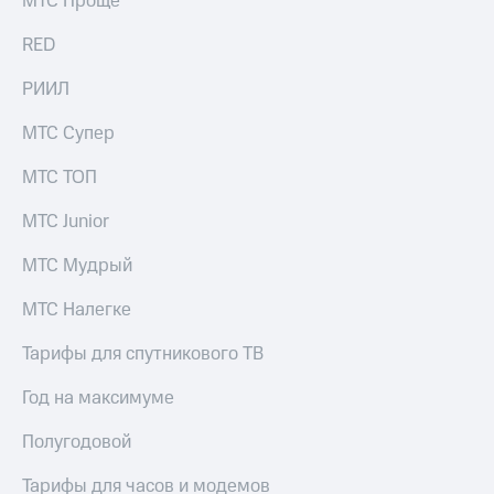
МТС Проще
Рынок
облигаций
RED
Описание
РИИЛ
Еврооблигации-2023
Уведомление
МТС Супер
о
погашении
МТС ТОП
именных
облигаций
МТС Junior
Другое
МТС Мудрый
Регистратор
Реквизиты
Контакты
МТС Налегке
йчивое развитие
и деловая этика
Тарифы для спутникового ТВ
На главную
Год на максимуме
Полугодовой
Тарифы для часов и модемов