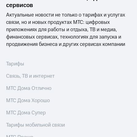
акционерам
сервисов
Документы
ПАО
Актуальные новости не только о тарифах и услугах
"МТС"
связи, но и новых продуктах МТС: цифровых
Собрания
приложениях для работы и отдыха, ТВ и медиа,
акционеров
Личный
финансовых сервисах, технологиях для запуска и
кабинет
продвижения бизнеса и других сервисах компании
акционера
Акционерный
капитал
Тарифы
Контроль
и
Связь, ТВ и интернет
аудит
Рынок
МТС Дома Отлично
акций
Описание
МТС Дома Хорошо
Программа
приобретения
МТС Дома Супер
Порядок
выкупа
Тарифы мобильной связи
акций
Дивиденды