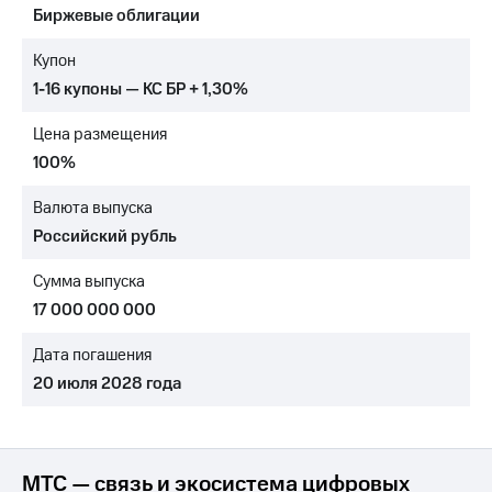
Биржевые облигации
Достижения
Купон
Интервью
1-16 купоны — КС БР + 1,30%
Финансовая
Цена размещения
отчетность
100%
Контакты
Валюта выпуска
Новости
Российский рубль
в
регионе
Сумма выпуска
м и акционерам
17 000 000 000
Корпоративное
управление
Дата погашения
20 июля 2028 года
Корпоративный
секретарь
Раскрытие
информации
Информация
МТС — связь и экосистема цифровых