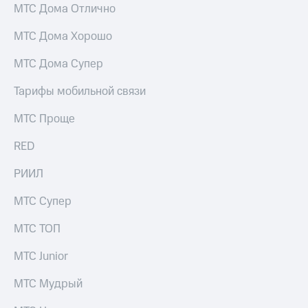
акционерам
МТС Дома Отлично
Документы
ПАО
МТС Дома Хорошо
"МТС"
Собрания
МТС Дома Супер
акционеров
Личный
Тарифы мобильной связи
кабинет
акционера
МТС Проще
Акционерный
капитал
RED
Контроль
и
аудит
РИИЛ
Рынок
акций
МТС Супер
Описание
МТС ТОП
Программа
приобретения
МТС Junior
Порядок
выкупа
МТС Мудрый
акций
Дивиденды