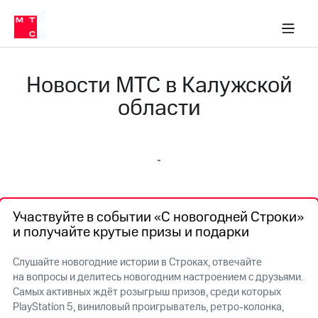
О
сторам и акционерам
Комплаенс и деловая этика
Устойчивое развитие
Медиа-центр
О МТС
О МТС
На главную
компании
О
компании
Стратегия
Стратегия
Новости МТС в Калужской
Карьера
в МТС
Карьера
области
в МТС
Пресс-
релизы
История
компании
МТС
о технологиях
Правовая
информация
Участвуйте в событии «С новогодней Строки»
Контакты
и получайте крутые призы и подарки
Медиа-центр
Пресс-
Слушайте новогодние истории в Строках, отвечайте
релизы
на вопросы и делитесь новогодним настроением с друзьями.
Самых активных ждёт розыгрыш призов, среди которых
МТС
PlayStation 5, виниловый проигрыватель, ретро-колонка,
о технологиях