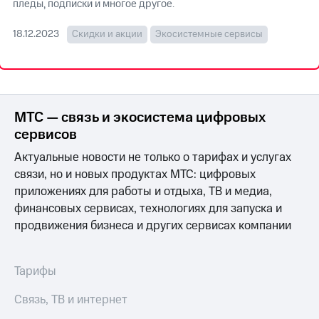
пледы, подписки и многое другое.
Достижения
18.12.2023
Скидки и акции
Экосистемные сервисы
Интервью
Финансовая
отчетность
МТС — связь и экосистема цифровых
Контакты
сервисов
Новости
Актуальные новости не только о тарифах и услугах
в
регионе
связи, но и новых продуктах МТС: цифровых
приложениях для работы и отдыха, ТВ и медиа,
м и акционерам
финансовых сервисах, технологиях для запуска и
Корпоративное
продвижения бизнеса и других сервисах компании
управление
Корпоративный
секретарь
Тарифы
Раскрытие
информации
Связь, ТВ и интернет
Информация