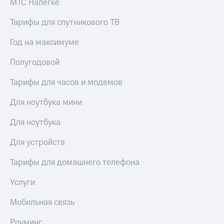
МТС Налегке
Рынок
облигаций
Тарифы для спутникового ТВ
Описание
Год на максимуме
Еврооблигации-2023
Уведомление
Полугодовой
о
погашении
именных
Тарифы для часов и модемов
облигаций
Другое
Для ноутбука мини
Регистратор
Для ноутбука
Реквизиты
Контакты
Для устройств
йчивое развитие
и деловая этика
Тарифы для домашнего телефона
На главную
Услуги
Мобильная связь
Роуминг