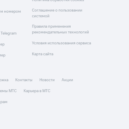
Политика обработки cookies
Соглашение о пользовании
оим номером
системой
Правила применения
рекомендательных технологий
 Telegram
Условия использования сервиса
мер
Карта сайта
мер
ржка
Контакты
Новости
Акции
стемы МТС
Карьера в МТС
орам