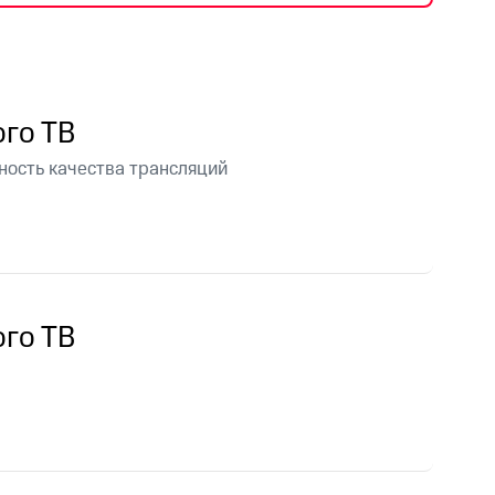
фитнес
Приложения от МТС
Приложения
го ТВ
Финансы
ность качества трансляций
го ТВ
угого оператора
Оплата
Интернет-магазин