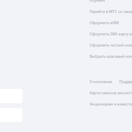
Роуминг
Перейти в МТС со св
Оформить eSIM
Оформить SIM-карту в
Оформить чистый но
Выбрать красивый но
О компании
Подде
Карта салонов экоси
Акционерам и инвест