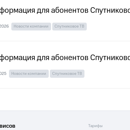
ые часы и трекеры
Умный дом
Планшеты
Акции и 
формация для абонентов Спутниково
ход 15%
.2026
Новости компании
Спутниковое ТВ
ле при оплате с карты МТС Деньги
формация для абонентов Спутниково
2025
Новости компании
Спутниковое ТВ
рвисов
Тарифы